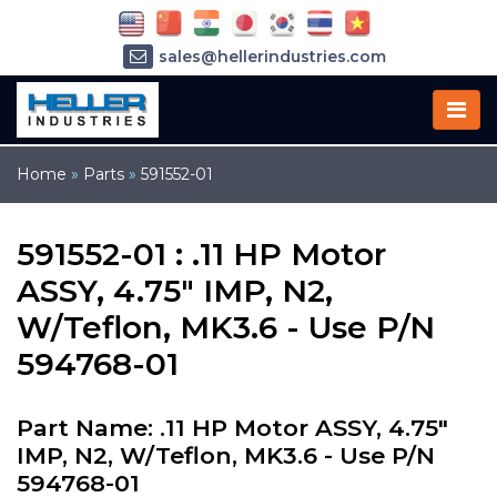
sales@hellerindustries.com
service@hellerindustries.com
1-973-377-6800
Home
»
Parts
»
591552-01
591552-01 : .11 HP Motor
ASSY, 4.75" IMP, N2,
W/Teflon, MK3.6 - Use P/N
594768-01
Part Name: .11 HP Motor ASSY, 4.75"
IMP, N2, W/Teflon, MK3.6 - Use P/N
594768-01