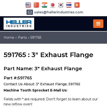
sales@hellerindustries.com
service@hellerindustries.com
1-973-377-6800
Home
»
Parts
»
591765
591765 : 3" Exhaust Flange
Part Name: 3" Exhaust Flange
Part #:591765
Contact Us About: 3" Exhaust Flange, 591765
Machine Tooth Sprocket E-Mail Us:
Fields with * are required. Don't forget to learn about our
new reflow oven!