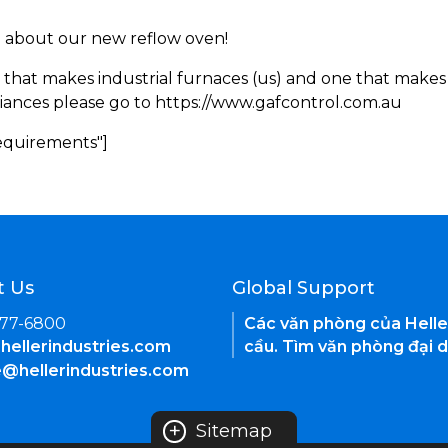
rn about our new reflow oven!
 that makes industrial furnaces (us) and one that makes 
iances please go to https://www.gafcontrol.com.au
Requirements"]
t Us
Global Support
377-6800
Các văn phòng của Helle
hellerindustries.com
cầu. Tìm văn phòng đại d
e@hellerindustries.com
+
Sitemap