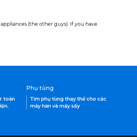
appliances (the other guys). If you have
Phụ tùng
r toàn
Tìm phụ tùng thay thế cho các
iện.
máy hàn và máy sấy