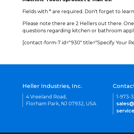
Fields with * are required. Don't forget to lea
Please note there are 2 Hellers out there. One
questions regarding kitchen or bathroom appl
[contact-form-7 id="930" title="Specify Your 
Heller Industries, Inc.
Contac
4 Vreeland Road,
1-973-
Florham Park, NJ 07932, USA
sales@
servic