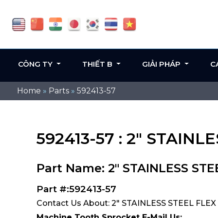
CÔNG TY
THIẾT B
GIẢI PHÁP
C
Home
»
Parts
»
592413-57
592413-57 : 2" STAI
Part Name: 2" STAINLESS S
Part #:592413-57
Contact Us About: 2" STAINLESS STEEL FLE
Machine Tooth Sprocket E-Mail Us: