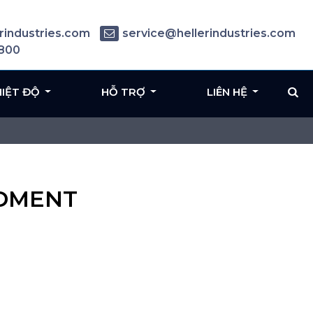
rindustries.com
service@hellerindustries.com
6800
HIỆT ĐỘ
HỖ TRỢ
LIÊN HỆ
LDMENT