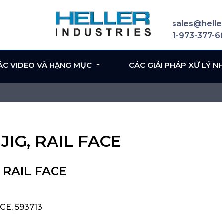
sales@helle
1-973-377-
ÁC VIDEO VÀ HẠNG MỤC
CÁC GIẢI PHÁP XỬ LÝ N
JIG, RAIL FACE
 RAIL FACE
CE, 593713