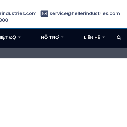
rindustries.com
service@hellerindustries.com
6800
HIỆT ĐỘ
HỖ TRỢ
LIÊN HỆ