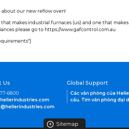
rn about our new reflow oven!
 that makes industrial furnaces (us) and one that makes 
iances please go to https://www.gafcontrol.com.au
Requirements"]
t Us
Global Support
377-6800
Các văn phòng của Helle
hellerindustries.com
cầu. Tìm văn phòng đại d
e@hellerindustries.com
+
Sitemap