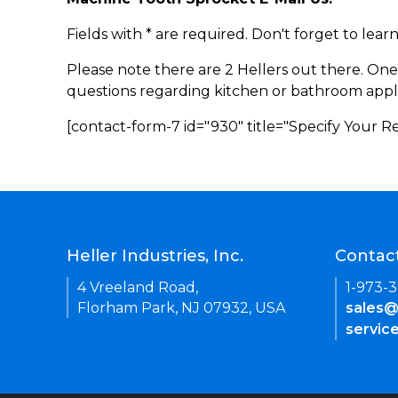
Fields with * are required. Don't forget to lea
Please note there are 2 Hellers out there. One
questions regarding kitchen or bathroom appl
[contact-form-7 id="930" title="Specify Your 
Heller Industries, Inc.
Contac
4 Vreeland Road,
1-973-
Florham Park, NJ 07932, USA
sales@
servic