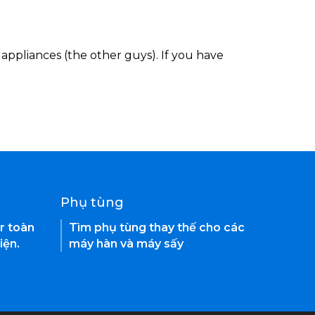
appliances (the other guys). If you have
Phụ tùng
r toàn
Tìm phụ tùng thay thế cho các
iện.
máy hàn và máy sấy