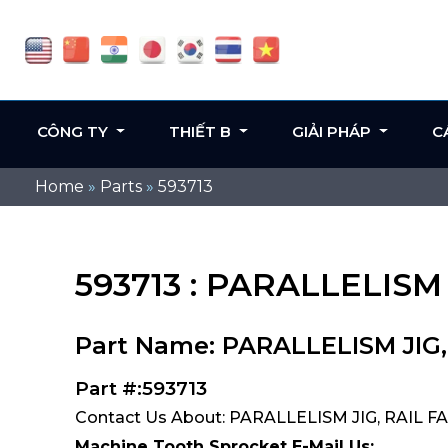
CÔNG TY
THIẾT B
GIẢI PHÁP
C
Home
»
Parts
»
593713
593713 : PARALLELISM 
Part Name: PARALLELISM JIG,
Part #:593713
Contact Us About: PARALLELISM JIG, RAIL FA
Machine Tooth Sprocket E-Mail Us: