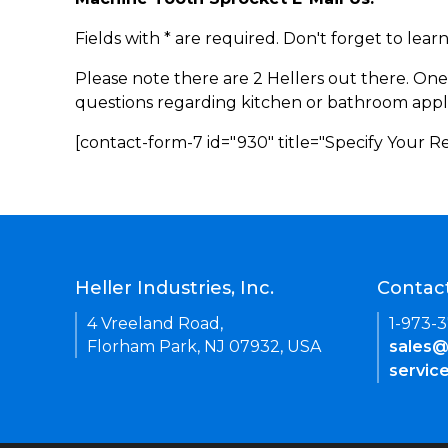
Fields with * are required. Don't forget to lea
Please note there are 2 Hellers out there. One
questions regarding kitchen or bathroom appl
[contact-form-7 id="930" title="Specify Your 
Heller Industries, Inc.
Contac
4 Vreeland Road,
1-973-
Florham Park, NJ 07932, USA
sales@
servic