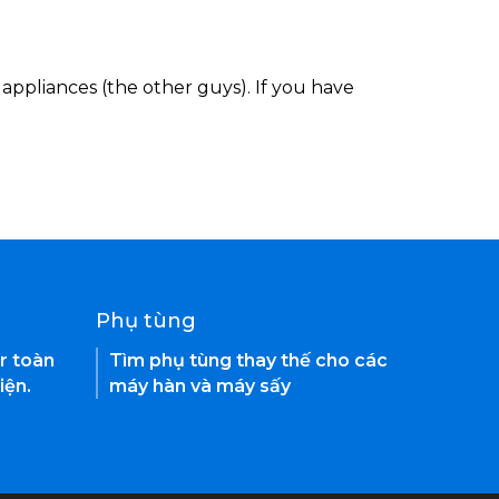
appliances (the other guys). If you have
Phụ tùng
r toàn
Tìm phụ tùng thay thế cho các
iện.
máy hàn và máy sấy