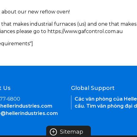
rn about our new reflow oven!
 that makes industrial furnaces (us) and one that makes 
iances please go to https://www.gafcontrol.com.au
Requirements"]
t Us
Global Support
377-6800
Các văn phòng của Helle
hellerindustries.com
cầu. Tìm văn phòng đại d
e@hellerindustries.com
+
Sitemap