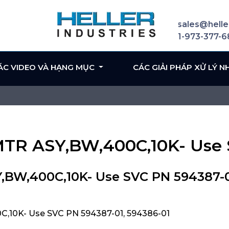
sales@helle
1-973-377-
ÁC VIDEO VÀ HẠNG MỤC
CÁC GIẢI PHÁP XỬ LÝ N
 MTR ASY,BW,400C,10K- Use
Y,BW,400C,10K- Use SVC PN 594387-
C,10K- Use SVC PN 594387-01, 594386-01