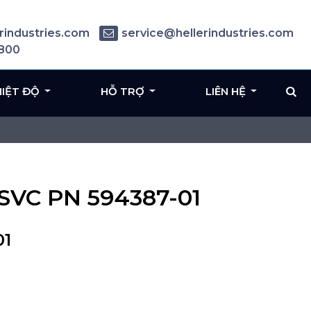
rindustries.com
service@hellerindustries.com
6800
HIỆT ĐỘ
HỖ TRỢ
LIÊN HỆ
 SVC PN 594387-01
01