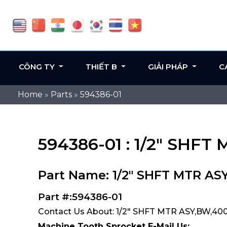
CÔNG TY
THIẾT B
GIẢI PHÁP
C
Home
»
Parts
»
594386-01
594386-01 : 1/2" SHFT
Part Name: 1/2" SHFT MTR AS
Part #:594386-01
Contact Us About: 1/2" SHFT MTR ASY,BW,400
Machine Tooth Sprocket E-Mail Us: