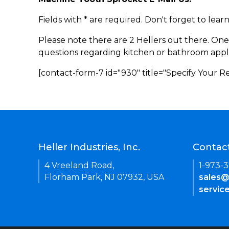
Fields with * are required. Don't forget to lea
Please note there are 2 Hellers out there. One
questions regarding kitchen or bathroom appl
[contact-form-7 id="930" title="Specify Your 
Heller Industries, Inc.
Contac
4 Vreeland Road,
1-973-
Florham Park, NJ 07932, USA
sales@
servic