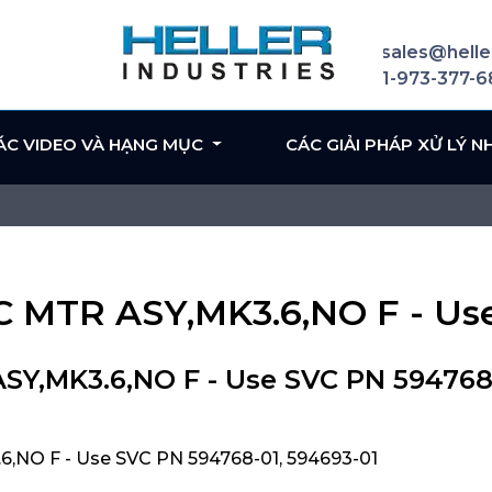
sales@helle
1-973-377-
ÁC VIDEO VÀ HẠNG MỤC
CÁC GIẢI PHÁP XỬ LÝ N
EC MTR ASY,MK3.6,NO F - Us
ASY,MK3.6,NO F - Use SVC PN 594768
6,NO F - Use SVC PN 594768-01, 594693-01