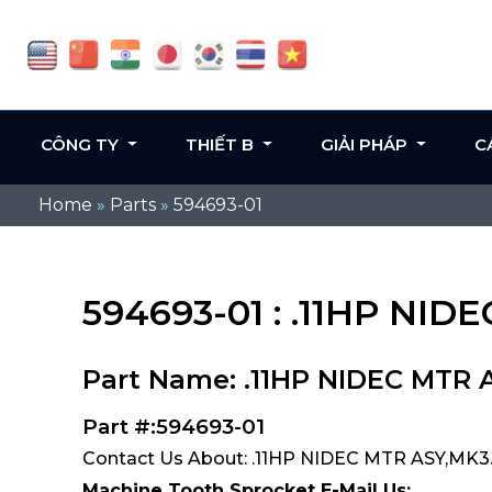
CÔNG TY
THIẾT B
GIẢI PHÁP
C
Home
»
Parts
»
594693-01
594693-01 : .11HP NID
Part Name: .11HP NIDEC MTR 
Part #:594693-01
Contact Us About: .11HP NIDEC MTR ASY,MK3.
Machine Tooth Sprocket E-Mail Us: