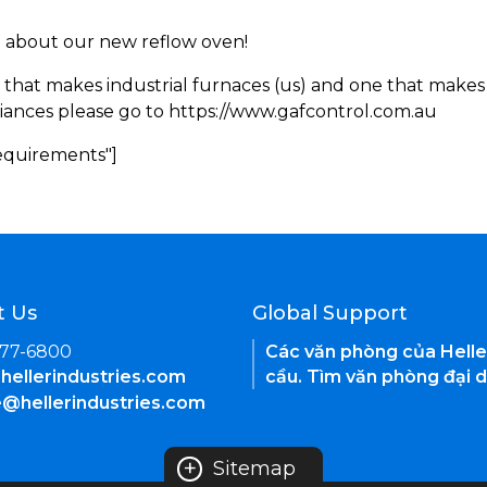
rn about our new reflow oven!
 that makes industrial furnaces (us) and one that makes 
iances please go to https://www.gafcontrol.com.au
Requirements"]
t Us
Global Support
377-6800
Các văn phòng của Helle
hellerindustries.com
cầu. Tìm văn phòng đại d
e@hellerindustries.com
+
Sitemap