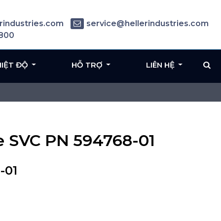
rindustries.com
service@hellerindustries.com
6800
HIỆT ĐỘ
HỖ TRỢ
LIÊN HỆ
e SVC PN 594768-01
-01