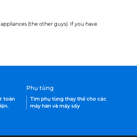
appliances (the other guys). If you have
Phụ tùng
r toàn
Tìm phụ tùng thay thế cho các
iện.
máy hàn và máy sấy