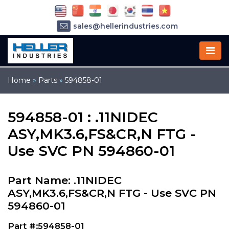
sales@hellerindustries.com
service@hellerindustries.com
1-973-377-6800
Home
»
Parts
»
594858-01
594858-01 : .11NIDEC
ASY,MK3.6,FS&CR,N FTG -
Use SVC PN 594860-01
Part Name: .11NIDEC
ASY,MK3.6,FS&CR,N FTG - Use SVC PN
594860-01
Part #:594858-01