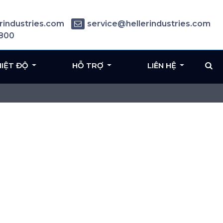
rindustries.com
service@hellerindustries.com
6800
HIỆT ĐỘ
HỖ TRỢ
LIÊN HỆ