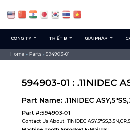
CÔNG TY
THIẾT B
GIẢI PHÁP
C
Home
»
Parts
»
594903-01
594903-01 : .11NIDEC A
Part Name: .11NIDEC ASY,5"SS
Part #:594903-01
Contact Us About: .11NIDEC ASY,5"SS,3.5N,CR,
Machine Tooth Sprocket E-Mail Us: