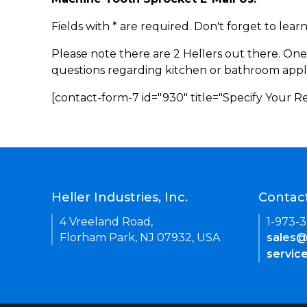
Fields with * are required. Don't forget to lea
Please note there are 2 Hellers out there. One
questions regarding kitchen or bathroom appl
[contact-form-7 id="930" title="Specify Your 
Heller Industries, Inc.
Contac
4 Vreeland Road,
1-973-
Florham Park, NJ 07932, USA
sales@
servic