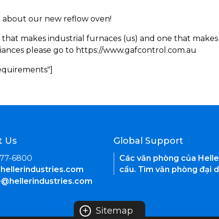
rn about our new reflow oven!
 that makes industrial furnaces (us) and one that makes 
iances please go to https://www.gafcontrol.com.au
Requirements"]
t Us
Global Support
377-6800
Các văn phòng của Helle
hellerindustries.com
cầu. Tìm văn phòng đại d
e@hellerindustries.com
+
Sitemap