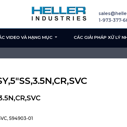
sales@helle
1-973-377-
ÁC VIDEO VÀ HẠNG MỤC
CÁC GIẢI PHÁP XỬ LÝ N
SY,5"SS,3.5N,CR,SVC
,3.5N,CR,SVC
SVC, 594903-01