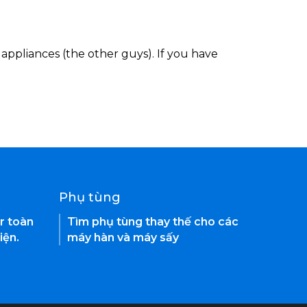
appliances (the other guys). If you have
Phụ tùng
r toàn
Tìm phụ tùng thay thế cho các
iện.
máy hàn và máy sấy