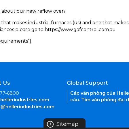
rn about our new reflow oven!
 that makes industrial furnaces (us) and one that makes 
iances please go to https://www.gafcontrol.com.au
Requirements"]
t Us
Global Support
377-6800
Các văn phòng của Helle
hellerindustries.com
cầu. Tìm văn phòng đại d
e@hellerindustries.com
+
Sitemap