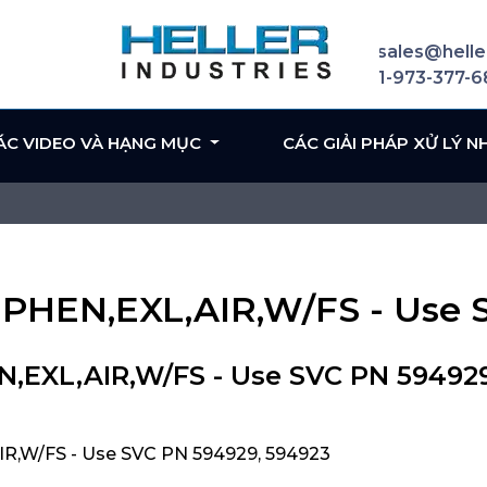
sales@helle
1-973-377-
ÁC VIDEO VÀ HẠNG MỤC
CÁC GIẢI PHÁP XỬ LÝ N
"PHEN,EXL,AIR,W/FS - Use 
,EXL,AIR,W/FS - Use SVC PN 59492
R,W/FS - Use SVC PN 594929, 594923