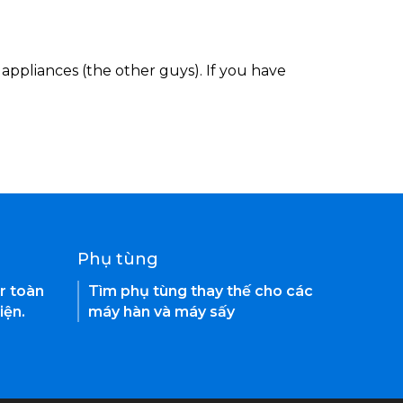
appliances (the other guys). If you have
Phụ tùng
r toàn
Tìm phụ tùng thay thế cho các
iện.
máy hàn và máy sấy