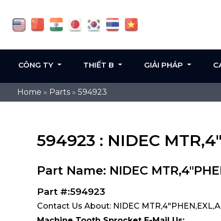
CÔNG TY
THIẾT B
GIẢI PHÁP
C
Home
»
Parts
»
594923
594923 : NIDEC MTR,4
Part Name: NIDEC MTR,4"PHEN
Part #:594923
Contact Us About: NIDEC MTR,4"PHEN,EXL,AI
Machine Tooth Sprocket E-Mail Us: