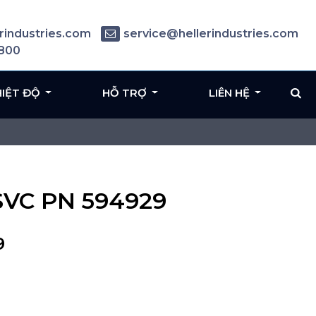
rindustries.com
service@hellerindustries.com
6800
HIỆT ĐỘ
HỖ TRỢ
LIÊN HỆ
SVC PN 594929
9