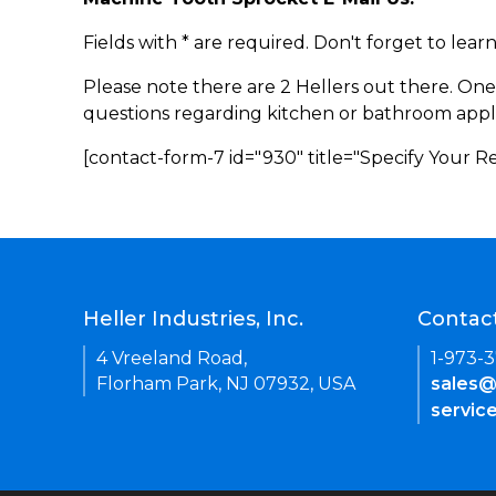
Fields with * are required. Don't forget to lea
Please note there are 2 Hellers out there. One
questions regarding kitchen or bathroom appl
[contact-form-7 id="930" title="Specify Your 
Heller Industries, Inc.
Contac
4 Vreeland Road,
1-973-
Florham Park, NJ 07932, USA
sales@
servic