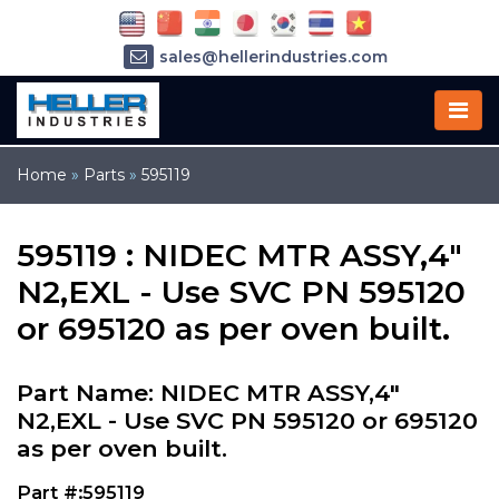
sales@hellerindustries.com
service@hellerindustries.com
1-973-377-6800
Home
»
Parts
»
595119
595119 : NIDEC MTR ASSY,4"
N2,EXL - Use SVC PN 595120
or 695120 as per oven built.
Part Name: NIDEC MTR ASSY,4"
N2,EXL - Use SVC PN 595120 or 695120
as per oven built.
Part #:595119