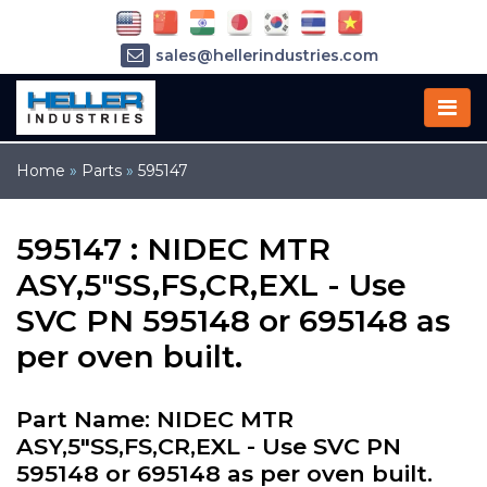
sales@hellerindustries.com
service@hellerindustries.com
1-973-377-6800
Home
»
Parts
»
595147
595147 : NIDEC MTR
ASY,5"SS,FS,CR,EXL - Use
SVC PN 595148 or 695148 as
per oven built.
Part Name: NIDEC MTR
ASY,5"SS,FS,CR,EXL - Use SVC PN
595148 or 695148 as per oven built.