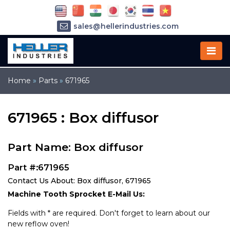
sales@hellerindustries.com
service@hellerindustries.com
1-973-377-6800
Home
»
Parts
»
671965
671965 : Box diffusor
Part Name: Box diffusor
Part #:671965
Contact Us About: Box diffusor, 671965
Machine Tooth Sprocket E-Mail Us:
Fields with * are required. Don't forget to learn about our
new reflow oven!