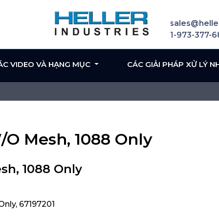
sales@helle
1-973-377-
ÁC VIDEO VÀ HẠNG MỤC
CÁC GIẢI PHÁP XỬ LÝ N
 W/O Mesh, 1088 Only
esh, 1088 Only
Only, 67197201