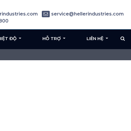
rindustries.com
service@hellerindustries.com
6800
HIỆT ĐỘ
HỖ TRỢ
LIÊN HỆ