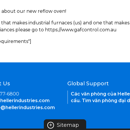
rn about our new reflow oven!
 that makes industrial furnaces (us) and one that makes 
iances please go to https://www.gafcontrol.com.au
Requirements"]
t Us
Global Support
377-6800
Các văn phòng của Helle
hellerindustries.com
cầu. Tìm văn phòng đại d
e@hellerindustries.com
+
Sitemap