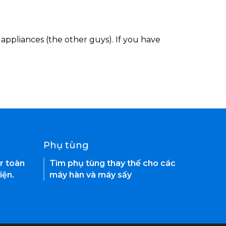
appliances (the other guys). If you have
Phụ tùng
r toàn
Tìm phụ tùng thay thế cho các
iện.
máy hàn và máy sấy