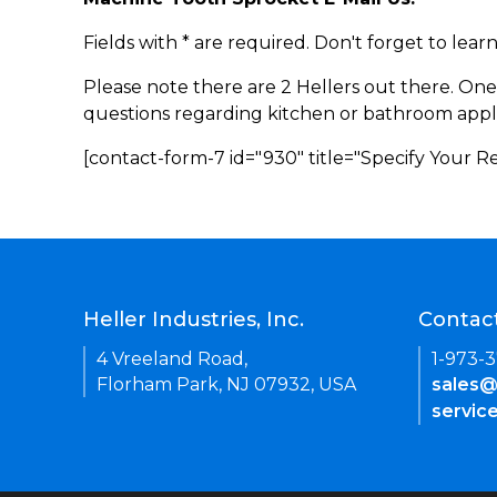
Fields with * are required. Don't forget to lea
Please note there are 2 Hellers out there. One
questions regarding kitchen or bathroom appl
[contact-form-7 id="930" title="Specify Your 
Heller Industries, Inc.
Contac
4 Vreeland Road,
1-973-
Florham Park, NJ 07932, USA
sales@
servic