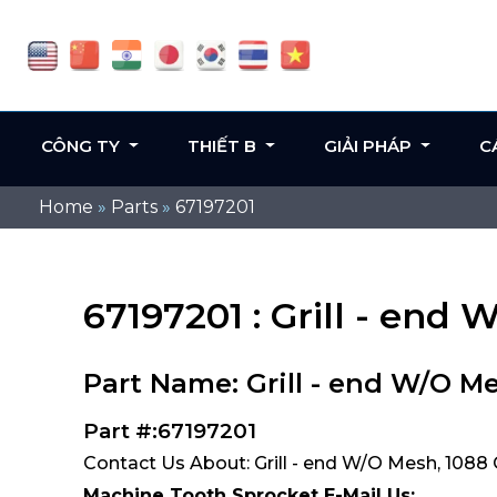
CÔNG TY
THIẾT B
GIẢI PHÁP
C
Home
»
Parts
»
67197201
67197201 : Grill - end
Part Name: Grill - end W/O M
Part #:67197201
Contact Us About: Grill - end W/O Mesh, 1088 
Machine Tooth Sprocket E-Mail Us: