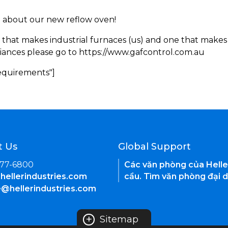
rn about our new reflow oven!
 that makes industrial furnaces (us) and one that makes 
iances please go to https://www.gafcontrol.com.au
Requirements"]
t Us
Global Support
377-6800
Các văn phòng của Helle
hellerindustries.com
cầu. Tìm văn phòng đại d
e@hellerindustries.com
+
Sitemap