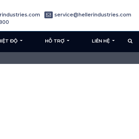
rindustries.com
service@hellerindustries.com
6800
HIỆT ĐỘ
HỖ TRỢ
LIÊN HỆ