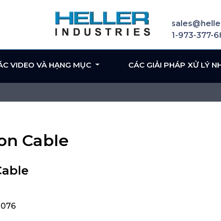
sales@helle
1-973-377-
ÁC VIDEO VÀ HẠNG MỤC
CÁC GIẢI PHÁP XỬ LÝ N
on Cable
Cable
2076