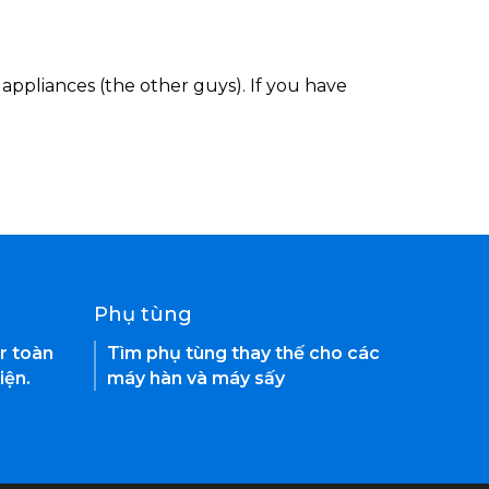
appliances (the other guys). If you have
Phụ tùng
r toàn
Tìm phụ tùng thay thế cho các
iện.
máy hàn và máy sấy