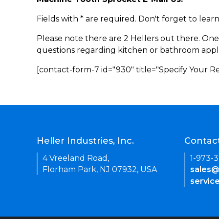
Fields with * are required. Don't forget to lea
Please note there are 2 Hellers out there. One
questions regarding kitchen or bathroom appl
[contact-form-7 id="930" title="Specify Your 
Heller Industries, Inc.
Contac
4 Vreeland Road,
1-973-
Florham Park, NJ 07932, USA
sales@
servic