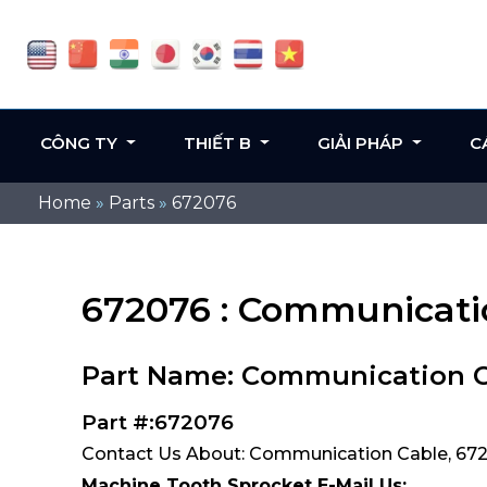
CÔNG TY
THIẾT B
GIẢI PHÁP
C
Home
»
Parts
»
672076
672076 : Communicati
Part Name: Communication 
Part #:672076
Contact Us About: Communication Cable, 67
Machine Tooth Sprocket E-Mail Us: