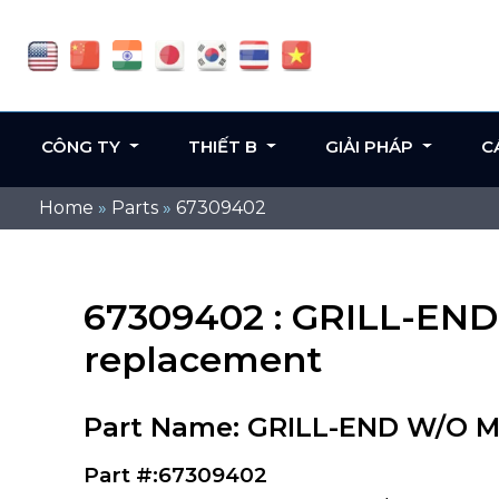
CÔNG TY
THIẾT B
GIẢI PHÁP
C
Home
»
Parts
»
67309402
67309402 : GRILL-END
replacement
Part Name: GRILL-END W/O ME
Part #:67309402