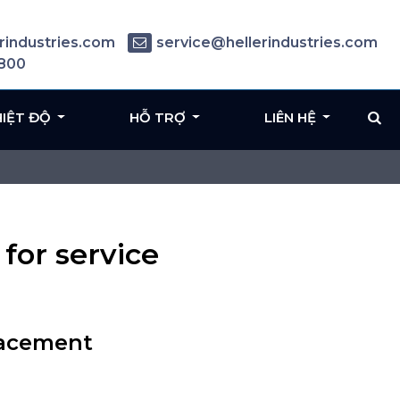
rindustries.com
service@hellerindustries.com
6800
HIỆT ĐỘ
HỖ TRỢ
LIÊN HỆ
or service
lacement