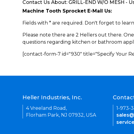
Contact Us About: GRILL-END W/O MESH - Use
Machine Tooth Sprocket E-Mail Us:
Fields with * are required. Don't forget to lea
Please note there are 2 Hellers out there. One
questions regarding kitchen or bathroom appl
[contact-form-7 id="930" title="Specify Your 
Heller Industries, Inc.
Contac
4 Vreeland Road,
1-973-
Florham Park, NJ 07932, USA
sales@
servic