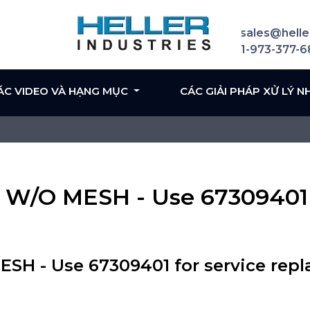
sales@helle
1-973-377-
ÁC VIDEO VÀ HẠNG MỤC
CÁC GIẢI PHÁP XỬ LÝ N
 W/O MESH - Use 67309401 f
SH - Use 67309401 for service rep