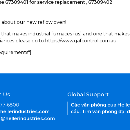
 67309401 for service replacement , 67309402
rn about our new reflow oven!
 that makes industrial furnaces (us) and one that makes 
iances please go to https://www.gafcontrol.com.au
Requirements"]
t Us
Global Support
377-6800
Các văn phòng của Helle
hellerindustries.com
cầu. Tìm văn phòng đại d
e@hellerindustries.com