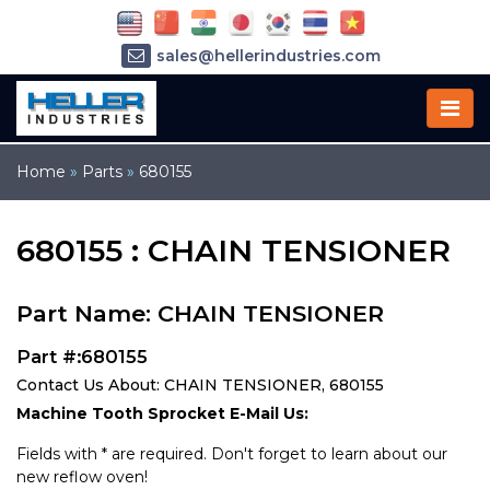
sales@hellerindustries.com
service@hellerindustries.com
1-973-377-6800
Home
»
Parts
»
680155
680155 : CHAIN TENSIONER
Part Name: CHAIN TENSIONER
Part #:680155
Contact Us About: CHAIN TENSIONER, 680155
Machine Tooth Sprocket E-Mail Us:
Fields with * are required. Don't forget to learn about our
new reflow oven!