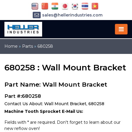
sales@hellerindustries.com
service@hellerindustries.com
1-973-377-6800
Home
»
Parts
»
680258
680258 : Wall Mount Bracket
Part Name: Wall Mount Bracket
Part #:680258
Contact Us About: Wall Mount Bracket, 680258
Machine Tooth Sprocket E-Mail Us:
Fields with * are required. Don't forget to learn about our
new reflow oven!