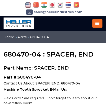
sales@hellerindustries.com
service@hellerindustries.com
1-973-377-6800
Home
»
Parts
»
680470-04
680470-04 : SPACER, END
Part Name: SPACER, END
Part #:680470-04
Contact Us About: SPACER, END, 680470-04
Machine Tooth Sprocket E-Mail Us:
Fields with * are required. Don't forget to learn about our
new reflow oven!