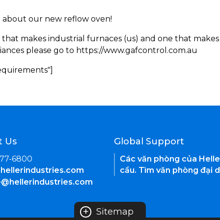
rn about our new reflow oven!
 that makes industrial furnaces (us) and one that makes 
iances please go to https://www.gafcontrol.com.au
Requirements"]
t Us
Global Support
377-6800
Các văn phòng của Helle
hellerindustries.com
cầu. Tìm văn phòng đại d
e@hellerindustries.com
+
Sitemap