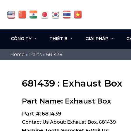
CÔNG TY
THIẾT B
GIẢI PHÁP
C
Home
»
Parts
»
681439
681439 : Exhaust Box
Part Name: Exhaust Box
Part #:681439
Contact Us About: Exhaust Box, 681439
Machine Tooth Sprocket E-Mail Us: