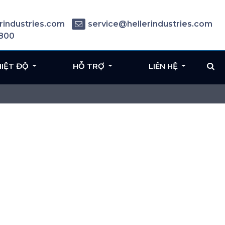
rindustries.com
service@hellerindustries.com
6800
HIỆT ĐỘ
HỖ TRỢ
LIÊN HỆ