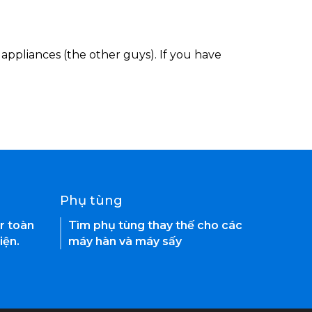
appliances (the other guys). If you have
Phụ tùng
r toàn
Tìm phụ tùng thay thế cho các
iện.
máy hàn và máy sấy