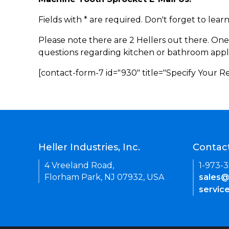
Fields with * are required. Don't forget to lea
Please note there are 2 Hellers out there. One
questions regarding kitchen or bathroom appl
[contact-form-7 id="930" title="Specify Your 
Heller Industries, Inc.
Contac
4 Vreeland Road,
1-973-
Florham Park, NJ 07932, USA
sales@
servic