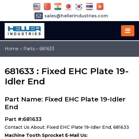
sales@hellerindustries.com
service@hellerindustries.com
1-973-377-6800
Home
»
Parts
»
681633
681633 : Fixed EHC Plate 19-
Idler End
Part Name: Fixed EHC Plate 19-Idler
End
Part #:681633
Contact Us About: Fixed EHC Plate 19-Idler End, 681633
Machine Tooth Sprocket E-Mail Us: