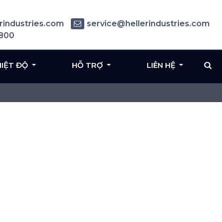
rindustries.com
service@hellerindustries.com
6800
HIỆT ĐỘ
HỖ TRỢ
LIÊN HỆ