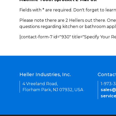
Fields with * are required. Don't forget to lea
Please note there are 2 Hellers out there. One
questions regarding kitchen or bathroom appl
[contact-form-7 id="930" title="Specify Your 
Heller Industries, Inc.
Contac
4 Vreeland Road,
1-973-
Florham Park, NJ 07932, USA
sales@
servic