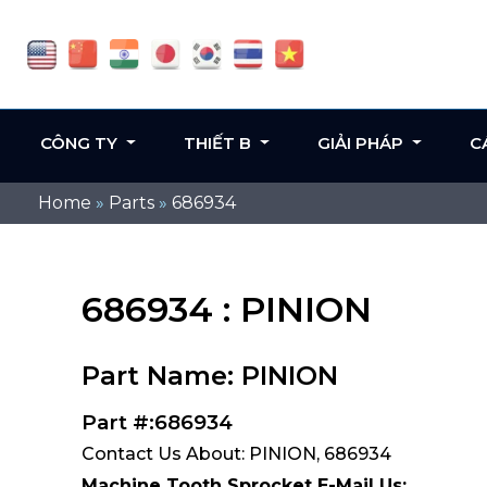
CÔNG TY
THIẾT B
GIẢI PHÁP
C
Home
»
Parts
»
686934
686934 : PINION
Part Name: PINION
Part #:686934
Contact Us About: PINION, 686934
Machine Tooth Sprocket E-Mail Us: