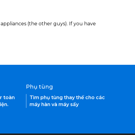
appliances (the other guys). If you have
Phụ tùng
r toàn
Tìm phụ tùng thay thế cho các
iện.
máy hàn và máy sấy