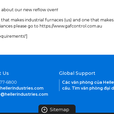
rn about our new reflow oven!
 that makes industrial furnaces (us) and one that makes 
iances please go to https://www.gafcontrol.com.au
Requirements"]
t Us
Global Support
377-6800
Các văn phòng của Helle
hellerindustries.com
cầu. Tìm văn phòng đại d
e@hellerindustries.com
+
Sitemap