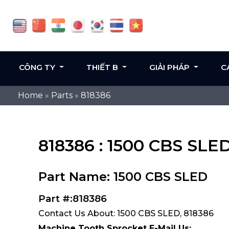
CÔNG TY
THIẾT B
GIẢI PHÁP
C
Home
»
Parts
»
818386
818386 : 1500 CBS SLE
Part Name: 1500 CBS SLED
Part #:818386
Contact Us About: 1500 CBS SLED, 818386
Machine Tooth Sprocket E-Mail Us: