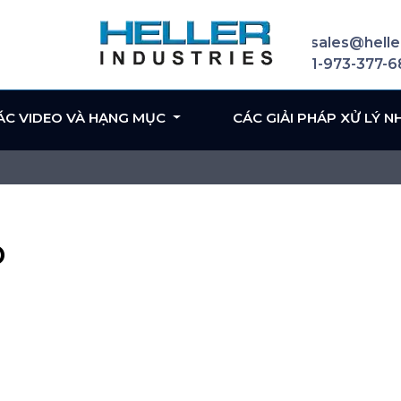
sales@helle
1-973-377-
ÁC VIDEO VÀ HẠNG MỤC
CÁC GIẢI PHÁP XỬ LÝ N
D