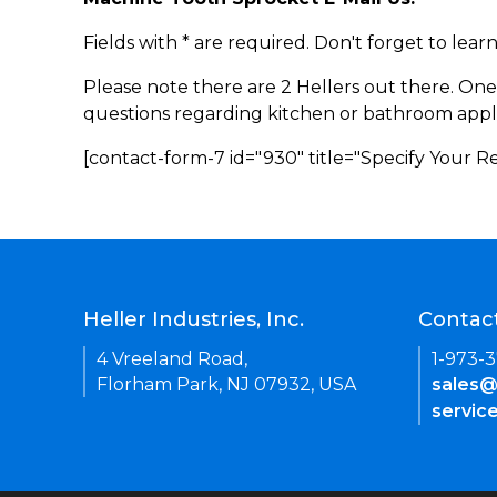
Fields with * are required. Don't forget to lea
Please note there are 2 Hellers out there. One
questions regarding kitchen or bathroom appl
[contact-form-7 id="930" title="Specify Your 
Heller Industries, Inc.
Contac
4 Vreeland Road,
1-973-
Florham Park, NJ 07932, USA
sales@
servic