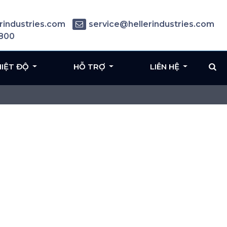
rindustries.com
service@hellerindustries.com
6800
HIỆT ĐỘ
HỖ TRỢ
LIÊN HỆ