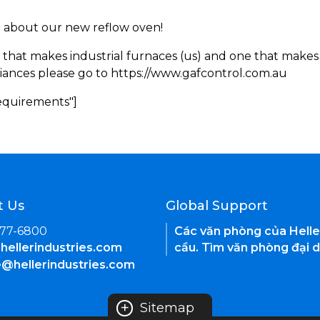
rn about our new reflow oven!
 that makes industrial furnaces (us) and one that makes 
iances please go to https://www.gafcontrol.com.au
Requirements"]
t Us
Global Support
377-6800
Các văn phòng của Helle
hellerindustries.com
cầu. Tìm văn phòng đại d
e@hellerindustries.com
+
Sitemap