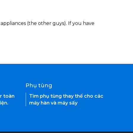
appliances (the other guys). If you have
Phụ tùng
r toàn
Tìm phụ tùng thay thế cho các
iện.
máy hàn và máy sấy