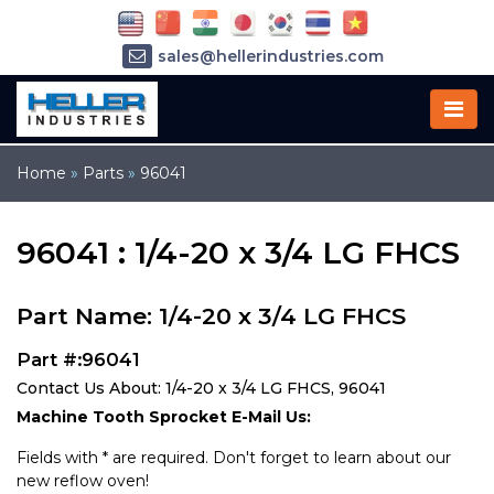
sales@hellerindustries.com
service@hellerindustries.com
1-973-377-6800
Home
»
Parts
»
96041
96041 : 1/4-20 x 3/4 LG FHCS
Part Name: 1/4-20 x 3/4 LG FHCS
Part #:96041
Contact Us About: 1/4-20 x 3/4 LG FHCS, 96041
Machine Tooth Sprocket E-Mail Us:
Fields with * are required. Don't forget to learn about our
new reflow oven!