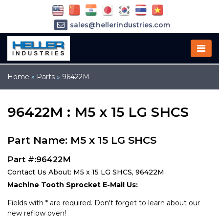
sales@hellerindustries.com
service@hellerindustries.com
1-973-377-6800
Home
»
Parts
»
96422M
96422M : M5 x 15 LG SHCS
Part Name: M5 x 15 LG SHCS
Part #:96422M
Contact Us About: M5 x 15 LG SHCS, 96422M
Machine Tooth Sprocket E-Mail Us:
Fields with * are required. Don't forget to learn about our
new reflow oven!