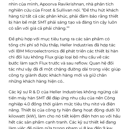
nhìn của mình, Apoorva Ravikrishnan, nhà phân tích
nghiên cứu của Frost & Sullivan nói. “Để thu hút khách
hàng từ tất cả các phân khúc, phải đảm bảo rằng thiết
bị hàn bề mặt SMT phải sáng tạo và đáng tin cậy luôn
có sẵn với giá cả phải chăng.””
Để phù hợp với mục tiêu tung ra các sản phẩm có
tổng chi phí sở hữu thấp, Heller Industries đã hợp tác
với IBM Microelectronics để phát triển các thiết bị hàn
chì đối lưu không Flux giúp loại bỏ nhu cầu về các
bước làm sạch Flux trước và sau reflow. Quan hệ đối
tác như vậy đã đi một chặng đường dài trong việc giúp
công ty giành được khách hàng mới và giữ chân
những khách hàng hiện có..
Các kỹ sư R & D của Heller Industries không ngừng cải
tiến máy hàn SMT để đáp ứng nhu cầu của nền Công
nghiệp 4.0 đồng thời giảm mức tiêu thụ nitơ và điện
năng. Thiết bị của công ty hiện đang hoạt động dưới 10
kilowatt (kW), làm cho nó tiết kiệm điện hơn so với hầu
hết các sản phẩm cạnh tranh. Các kỹ sư thiết kế đang
làm việc để giảm nữa trong phạm vi 8 kw đến 9 kw.